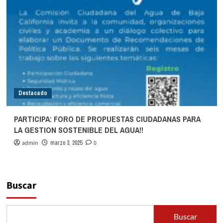
y
academia
son
convocadas
a
participar
en
el
Foro
Destacado
de
Propuestas
para
PARTICIPA: FORO DE PROPUESTAS CIUDADANAS PARA
la
LA GESTION SOSTENIBLE DEL AGUA!!
Gestión
Sostenible
admin
marzo 3, 2025
0
del
Agua!!
Buscar
Buscar